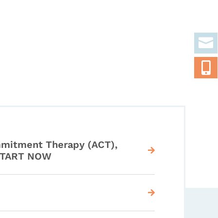


mitment Therapy (ACT),
 START NOW